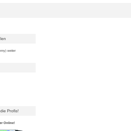
len
emy) weiter
die Profis!
er Online!