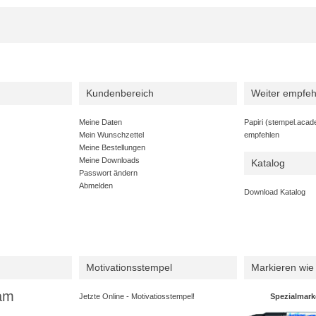
Kundenbereich
Weiter empfeh
Meine Daten
Papiri (stempel.acad
Mein Wunschzettel
empfehlen
Meine Bestellungen
Meine Downloads
Katalog
Passwort ändern
Abmelden
Download Katalog
Motivationsstempel
Markieren wie 
am
Jetzte Online - Motivatiosstempel!
Spezialmark