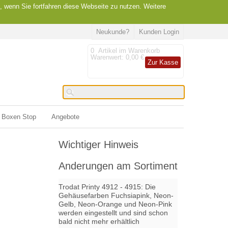
, wenn Sie fortfahren diese Webseite zu nutzen. Weitere
Neukunde?
Kunden Login
0
Artikel im Warenkorb
Warenwert:
0,00 €
Zur Kasse
Boxen Stop
Angebote
Wichtiger Hinweis
Anderungen am Sortiment
Trodat Printy 4912 - 4915: Die
Gehäusefarben Fuchsiapink, Neon-
Gelb, Neon-Orange und Neon-Pink
werden eingestellt und sind schon
bald nicht mehr erhältlich