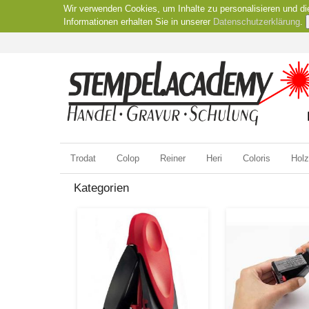
Wir verwenden Cookies, um Inhalte zu personalisieren und di
Informationen erhalten Sie in unserer
Datenschutzerklärung
.
Trodat
Colop
Reiner
Heri
Coloris
Hol
Kategorien