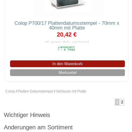
Colop P700/17 Plattendatumsstempel - 70mm x
40mm mit Platte
20,42 €
inkl. gesetzl. MwSt.
zzgl.Versand
In den Warenkorb
Merkzettel
Colop
/
Platten-Datumstempel
/
Gehäuse mit Platte
1
2
Wichtiger Hinweis
Anderungen am Sortiment