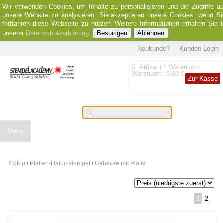
Wir verwenden Cookies, um Inhalte zu personalisieren und die Zugriffe au
unsere Website zu analysieren. Sie akzeptieren unsere Cookies, wenn Si
fortfahren diese Webseite zu nutzen. Weitere Informationen erhalten Sie i
unserer
Datenschutzerklärung
.
Bestätigen
Ablehnen
Neukunde?
Kunden Login
0
Artikel im Warenkorb
Warenwert:
0,00 €
Zur Kasse
Menu
Colop
/
Platten-Datumstempel
/
Gehäuse mit Platte
1
2