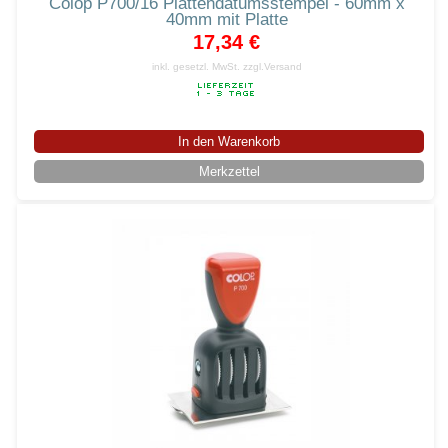
Colop P700/16 Plattendatumsstempel - 60mm x
40mm mit Platte
17,34 €
inkl. gesetzl. MwSt.
zzgl.Versand
In den Warenkorb
Merkzettel