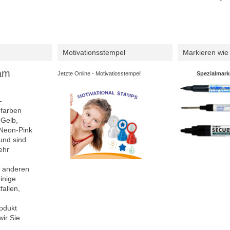
Motivationsstempel
Markieren wie 
am
Jetzte Online - Motivatiosstempel!
Spezialmark
-
farben
-Gelb,
Neon-Pink
und sind
ehr
 anderen
inige
allen,
odukt
ir Sie