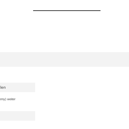
len
emy) weiter