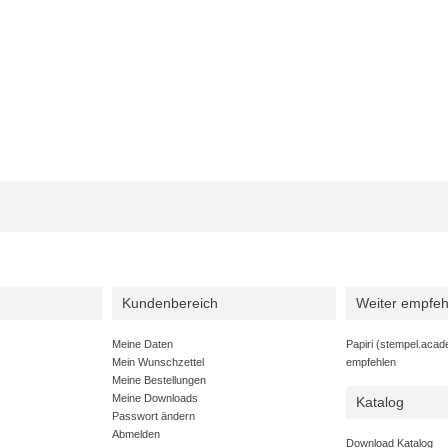
Kundenbereich
Weiter empfeh
Meine Daten
Papiri (stempel.acad
Mein Wunschzettel
empfehlen
Meine Bestellungen
Meine Downloads
Katalog
Passwort ändern
Abmelden
Download Katalog