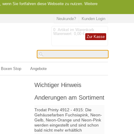
, wenn Sie fortfahren diese Webseite zu nutzen. Weitere
Neukunde?
Kunden Login
0
Artikel im Warenkorb
Warenwert:
0,00 €
Zur Kasse
Boxen Stop
Angebote
Wichtiger Hinweis
Anderungen am Sortiment
Trodat Printy 4912 - 4915: Die
Gehäusefarben Fuchsiapink, Neon-
Gelb, Neon-Orange und Neon-Pink
werden eingestellt und sind schon
bald nicht mehr erhältlich