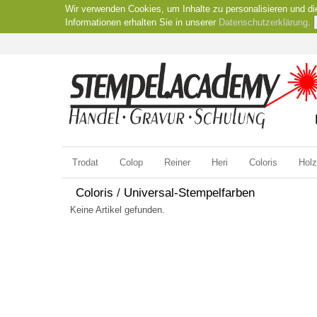
Wir verwenden Cookies, um Inhalte zu personalisieren und di
Informationen erhalten Sie in unserer
Datenschutzerklärung
.
Trodat
Colop
Reiner
Heri
Coloris
Hol
Coloris
/
Universal-Stempelfarben
Keine Artikel gefunden.