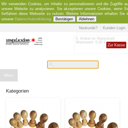
Wir verwenden Cookies, um Inhalte zu personalisieren und die Zugriffe au
unsere Website zu analysieren. Sie akzeptieren unsere Cookies, wenn Si
fortfahren diese Webseite zu nutzen. Weitere Informationen erhalten Sie i
unserer
Datenschutzerklärung
.
Bestätigen
Ablehnen
Neukunde?
Kunden Login
0
Artikel im Warenkorb
Warenwert:
0,00 €
Zur Kasse
Menu
Kategorien